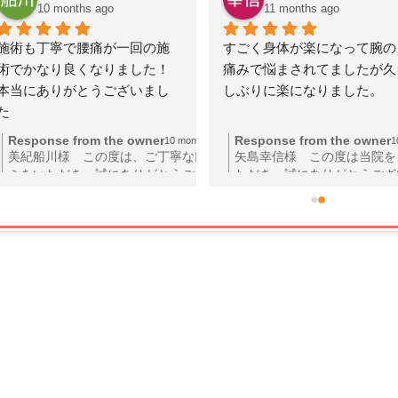
10 months ago
11 months ago
施術も丁寧で腰痛が一回の施
すごく身体が楽になって腕の
術でかなり良くなりました！
痛みで悩まされてましたが久
本当にありがとうございまし
しぶりに楽になりました。
た
Response from the owner
Response from the owner
o
10 months ago
1
美紀船川様 この度は、ご丁寧な口コ
矢島幸信様 この度は当院を
ミをいただき、誠にありがとうござい
ただき、誠にありがとうござ
ます。施術後にお客様の腰痛が大幅に
ご自身の体が楽になったとい
改善されたとのことで、私たちも大変
いただき、私どもも大変嬉し
嬉しく思っております。当院では、一
す。腕の痛みに長い間悩まさ
人ひとりのお客様の症状に合わせた丁
とのことで、その痛みが和ら
寧な施術を心がけておりますので、ご
を聞けて心から安堵しており
感想をいただけると、スタッフ一同励
院では一人ひとりの症状に合
みになります。お体の様子に変化がご
切な治療を心がけております
ざいましたら、ぜひまたご相談くださ
後とも安心してご相談くださ
い。今後とも、お客様の健康と快適な
た、痛みが改善した後も再発
日常をサポートできるよう、全力でお
う、定期的なメンテナンスや
手伝いさせていただきます。今回の施
でのアドバイスも行っており
術が腰痛改善の一助となり、大変光栄
つでも遠慮なくご相談くださ