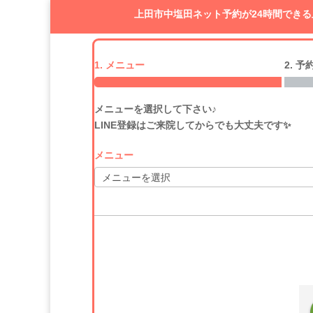
上田市中塩田ネット予約が24時間でき
1. メニュー
2. 
メニューを選択して下さい♪
LINE登録はご来院してからでも大丈夫です✨
メニュー
いうえお
篠原よう平