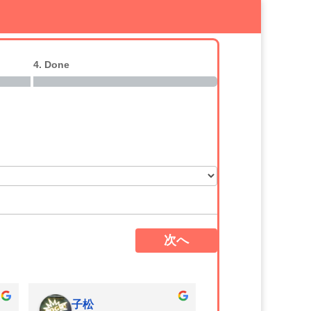
4. Done
次へ
子松
樋口千恵美