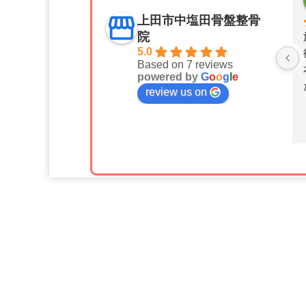
 months ago
10 months ago
上田市中塩田骨盤整骨
院
明もしてくれて、自
親切で分かりやすい説明あり
5.0
の症状がわかり、施
がとうございました。
Based on 7 reviews
で身体の動かしやす
powered by
G
o
o
g
l
e
違ってびっくりしま
review us on
りがとうございまし
se from the owner
Response from the owner
10 months ago
10 months ag
えお様 ご感想をお寄せいただ
篠原よう平様 この度は、私たちのサ
にありがとうございます。当院
ービスをご利用いただき、そして温か
術を受けていただき、お身体の
いご感想をお寄せいただき、誠にあり
感じていただけたこと、大変嬉
がとうございます。お客様にご満足い
います。私たちは、患者様一人
ただける親切で分かりやすい説明を心
の症状やご要望に細かく対応
掛けておりますので、そのように感じ
り良い身体の状態へと導くこと
ていただけたことは、私どもにとって
しております。施術前後での身
大変嬉しいことです。私たち上田市中
かしやすさの違いを実感してい
塩田骨盤整骨院/整体院では、骨盤矯正
たのは、私たちにとっても最高
や腰痛治療、交通事故治療を通じて、
です。今後も継続してサポート
皆様の健康と快適な生活サポートを目
りますので、何かございました
指しています。今後とも、質の高い治
つでもご相談ください。またの
療とサービスを提供して参りますの
を心よりお待ちしております。
で、何かお困りごとがありましたら、