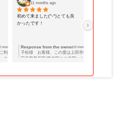
11 months ago
11 months ago
初めて来ました(^-^)とても良
とてもスッキリ軽く
かったです！
た1回の施術でびっ
Response from the owner
Response from th
0 months ago
10 months ago
ご利用い
子松様 お客様、この度は上田市中塩
樋口千恵美様 こ
います。
田骨盤整骨院/整体院にご来院いただ
いただき、誠にあ
うお声を
き、誠にありがとうございます。そし
す。施術後に「ス
く思いま
て、ご満足の声をいただけたこと、大
とのお声を頂戴し
れていた
変嬉しく思います。初めてのご来院に
す。当院では、一
いだこと
も関わらず、私たちの施術を高く評価
態やお悩みに合わ
ます。当
してくださり、心より感謝申し上げま
おり、ご利用いた
わせた適
す。当院では、一人ひとりの状態に合
快適な日々を送れ
ので、今
わせた丁寧な施術を心掛けておりま
ことを目指しており
い。ま
す。今後もお客様の健康と快適な毎日
感じていただけた
しないよ
をサポートできるよう、スタッフ一
にお体の改善につ
日常生活
同、技術の向上に努めてまいります。
最良の施術を提供
ます。い
何かお身体の不調を感じた際には、い
ります。お体に関
いませ。
つでもお気軽にご相談ください。また
施術を受けたい際