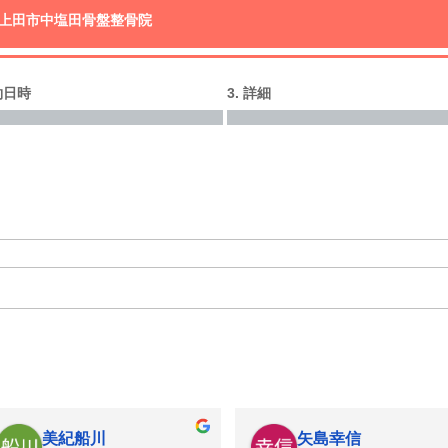
る上田市中塩田骨盤整骨院
予約日時
3. 詳細
美紀船川
矢島幸信